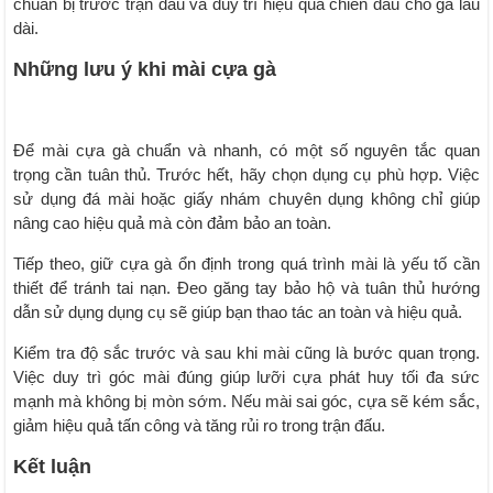
chuẩn bị trước trận đấu và duy trì hiệu quả chiến đấu cho gà lâu
dài.
Những lưu ý khi mài cựa gà
Để mài cựa gà chuẩn và nhanh, có một số nguyên tắc quan
trọng cần tuân thủ. Trước hết, hãy chọn dụng cụ phù hợp. Việc
sử dụng đá mài hoặc giấy nhám chuyên dụng không chỉ giúp
nâng cao hiệu quả mà còn đảm bảo an toàn.
Tiếp theo, giữ cựa gà ổn định trong quá trình mài là yếu tố cần
thiết để tránh tai nạn. Đeo găng tay bảo hộ và tuân thủ hướng
dẫn sử dụng dụng cụ sẽ giúp bạn thao tác an toàn và hiệu quả.
Kiểm tra độ sắc trước và sau khi mài cũng là bước quan trọng.
Việc duy trì góc mài đúng giúp lưỡi cựa phát huy tối đa sức
mạnh mà không bị mòn sớm. Nếu mài sai góc, cựa sẽ kém sắc,
giảm hiệu quả tấn công và tăng rủi ro trong trận đấu.
Kết luận