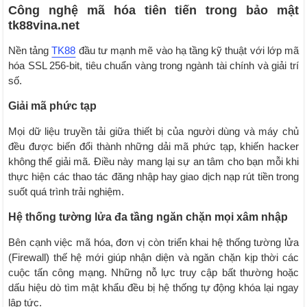
Công nghệ mã hóa tiên tiến trong bảo mật
tk88vina.net
Nền tảng
TK88
đầu tư mạnh mẽ vào hạ tầng kỹ thuật với lớp mã
hóa SSL 256-bit, tiêu chuẩn vàng trong ngành tài chính và giải trí
số.
Giải mã phức tạp
Mọi dữ liệu truyền tải giữa thiết bị của người dùng và máy chủ
đều được biến đổi thành những dải mã phức tạp, khiến hacker
không thể giải mã. Điều này mang lại sự an tâm cho bạn mỗi khi
thực hiện các thao tác đăng nhập hay giao dịch nạp rút tiền trong
suốt quá trình trải nghiệm.
Hệ thống tường lửa đa tầng ngăn chặn mọi xâm nhập
Bên cạnh việc mã hóa, đơn vị còn triển khai hệ thống tường lửa
(Firewall) thế hệ mới giúp nhận diện và ngăn chặn kịp thời các
cuộc tấn công mạng. Những nỗ lực truy cập bất thường hoặc
dấu hiệu dò tìm mật khẩu đều bị hệ thống tự động khóa lại ngay
lập tức.