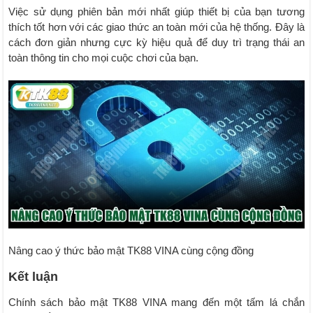
Việc sử dụng phiên bản mới nhất giúp thiết bị của bạn tương
thích tốt hơn với các giao thức an toàn mới của hệ thống. Đây là
cách đơn giản nhưng cực kỳ hiệu quả để duy trì trạng thái an
toàn thông tin cho mọi cuộc chơi của bạn.
Nâng cao ý thức bảo mật TK88 VINA cùng cộng đồng
Kết luận
Chính sách bảo mật TK88 VINA mang đến một tấm lá chắn