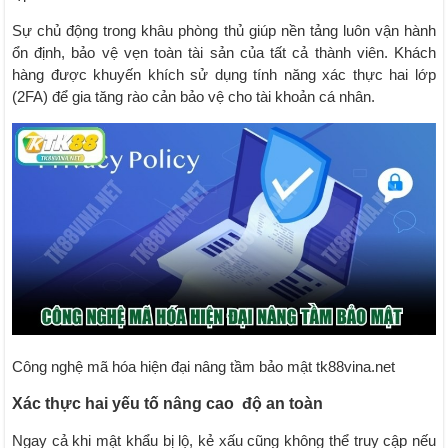
Sự chủ động trong khâu phòng thủ giúp nền tảng luôn vận hành
ổn định, bảo vệ vẹn toàn tài sản của tất cả thành viên. Khách
hàng được khuyến khích sử dụng tính năng xác thực hai lớp
(2FA) để gia tăng rào cản bảo vệ cho tài khoản cá nhân.
Công nghệ mã hóa hiện đại nâng tầm bảo mật tk88vina.net
Xác thực hai yếu tố nâng cao độ an toàn
Ngay cả khi mật khẩu bị lộ, kẻ xấu cũng không thể truy cập nếu