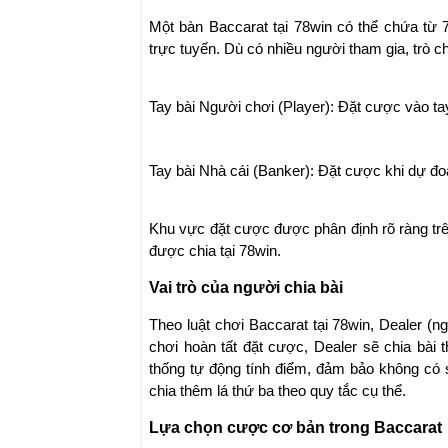
Một bàn Baccarat tại 78win có thể chứa từ 
trực tuyến. Dù có nhiều người tham gia, trò chơ
Tay bài Người chơi (Player): Đặt cược vào tay
Tay bài Nhà cái (Banker): Đặt cược khi dự đ
Khu vực đặt cược được phân định rõ ràng trê
được chia tại 78win.
Vai trò của người chia bài
Theo luật chơi Baccarat tại 78win, Dealer (n
chơi hoàn tất đặt cược, Dealer sẽ chia bài 
thống tự động tính điểm, đảm bảo không có sa
chia thêm lá thứ ba theo quy tắc cụ thể.
Lựa chọn cược cơ bản trong Baccarat