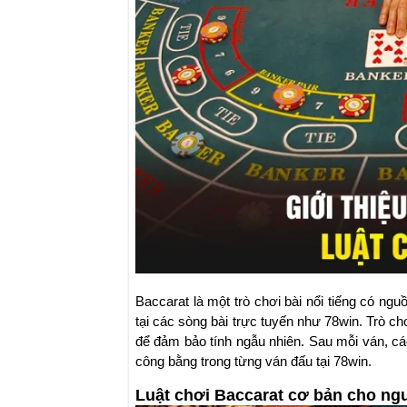
Baccarat là một trò chơi bài nổi tiếng có n
tại các sòng bài trực tuyến như 78win. Trò ch
để đảm bảo tính ngẫu nhiên. Sau mỗi ván, các
công bằng trong từng ván đấu tại 78win.
Luật chơi Baccarat cơ bản cho ng