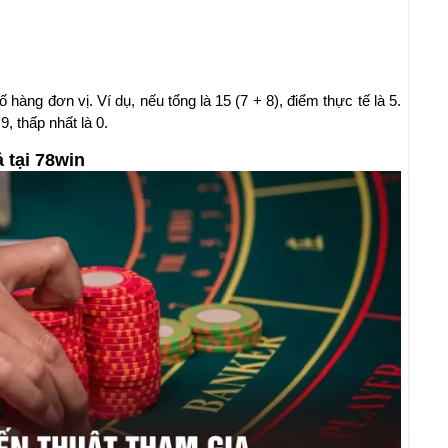
hàng đơn vị. Ví dụ, nếu tổng là 15 (7 + 8), điểm thực tế là 5.
, thấp nhất là 0.
 tại 78win