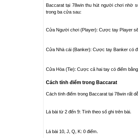
Baccarat tại 78win thu hút người chơi nhờ 
trong ba cửa sau:
Cửa Người chơi (Player): Cược tay Player sẽ
Cửa Nhà cái (Banker): Cược tay Banker có đ
Cửa Hòa (Tie): Cược cả hai tay có điểm bằng
Cách tính điểm trong Baccarat
Cách tính điểm trong Baccarat tại 78win rất dễ 
Lá bài từ 2 đến 9: Tính theo số ghi trên bài.
Lá bài 10, J, Q, K: 0 điểm.