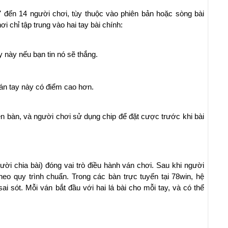
7 đến 14 người chơi, tùy thuộc vào phiên bản hoặc sòng bài
i chỉ tập trung vào hai tay bài chính:
 này nếu bạn tin nó sẽ thắng.
oán tay này có điểm cao hơn.
n bàn, và người chơi sử dụng chip để đặt cược trước khi bài
gười chia bài) đóng vai trò điều hành ván chơi. Sau khi người
theo quy trình chuẩn. Trong các bàn trực tuyến tại 78win, hệ
i sót. Mỗi ván bắt đầu với hai lá bài cho mỗi tay, và có thể