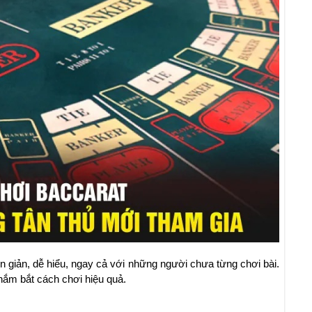
ơn giản, dễ hiểu, ngay cả với những người chưa từng chơi bài.
nắm bắt cách chơi hiệu quả.