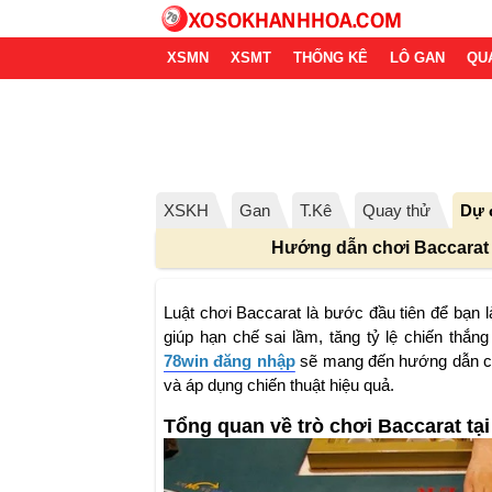
XSMN
XSMT
THỐNG KÊ
LÔ GAN
QU
XSKH
Gan
T.Kê
Quay thử
Dự 
Hướng dẫn chơi Baccarat t
Luật chơi Baccarat là bước đầu tiên để bạn là
giúp hạn chế sai lầm, tăng tỷ lệ chiến thắng 
78win đăng nhập
sẽ mang đến hướng dẫn chi
và áp dụng chiến thuật hiệu quả.
Tổng quan về trò chơi Baccarat tạ