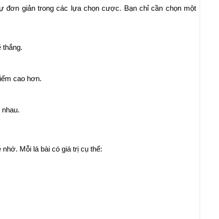
sự đơn giản trong các lựa chọn cược. Bạn chỉ cần chọn một
 thắng.
iểm cao hơn.
 nhau.
nhớ. Mỗi lá bài có giá trị cụ thể: