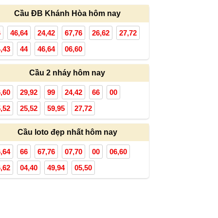
Cầu ĐB Khánh Hòa hôm nay
6
46,64
24,42
67,76
26,62
27,72
,43
44
46,64
06,60
Cầu 2 nháy hôm nay
,60
29,92
99
24,42
66
00
,52
25,52
59,95
27,72
Cầu loto đẹp nhất hôm nay
,64
66
67,76
07,70
00
06,60
,62
04,40
49,94
05,50