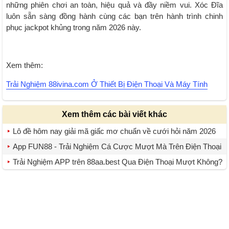
những phiên chơi an toàn, hiệu quả và đầy niềm vui. Xóc Đĩa
luôn sẵn sàng đồng hành cùng các bạn trên hành trình chinh
phục jackpot khủng trong năm 2026 này.
Xem thêm:
Trải Nghiệm 88ivina.com Ở Thiết Bị Điện Thoại Và Máy Tính
Xem thêm các bài viết khác
Lô đề hôm nay giải mã giấc mơ chuẩn về cưới hỏi năm 2026
App FUN88 - Trải Nghiệm Cá Cược Mượt Mà Trên Điện Thoại
Trải Nghiệm APP trên 88aa.best Qua Điện Thoại Mượt Không?