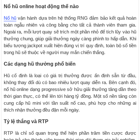
Nổ hũ online hoạt động thế nào
Nổ hũ
vận hành dựa trên hệ thống RNG đảm bảo kết quả hoàn
toàn ngẫu nhiên và công bằng cho tất cả thành viên tham gia.
Ngoài ra, mỗi lượt quay sẽ trích một phần nhỏ để tích lũy vào hũ
thưởng chung, giúp giải thưởng ngày càng phình to hấp dẫn. Khi
biểu tượng jackpot xuất hiện đúng vị trí quy định, toàn bộ số tiền
trong hũ sẽ thuộc về người may mắn chiến thắng.
Các dạng hũ thưởng phổ biến
Hũ cố định là loại có giá trị thưởng được ấn định sẵn từ đầu,
không thay đổi dù có bao nhiêu lượt quay diễn ra. Bên cạnh đó,
nổ hũ online dạng progressive sở hữu giải thưởng tăng dần theo
thời gian thực, có thể lên tới hàng tỷ đồng. Một số nền tảng còn
cung cấp hũ mini với tần suất nổ cao, phù hợp cho những ai
thích nhận thưởng đều đặn mỗi ngày.
Tỷ lệ thắng và RTP
RTP là chỉ số quan trọng thể hiện phần trăm tiền cược được
hoàn trả cho thành viên trong thời gian dài tham gia trải nghiệm.