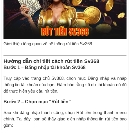
Giới thiệu tổng quan về hệ thống rút tiền Sv368
Hướng dẫn chi tiết cách rút tiền Sv368
Bước 1 – Đăng nhập tài khoản Sv368
Truy cập vào trang chủ Sv368, chọn mục Đăng nhập và nhập
thông tin tài khoản của bạn. Đảm bảo rằng số dư tài khoản có đủ
để thực hiện yêu cầu rút tiền.
Bước 2 – Chọn mục “Rút tiền”
Sau khi đăng nhập thành công, chọn Rút tiền trong thanh menu
chính. Tại đây, bạn sẽ thấy giao diện nhập thông tin rút tiền bao
gồm: