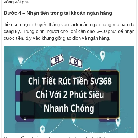
vòng vài phút.
Bước 4 – Nhận tiền trong tài khoản ngân hàng
Tiền sẽ được chuyển thẳng vào tài khoản ngân hàng mà bạn đã
đăng ký. Trung bình, người chơi chỉ cần chờ 3–10 phút để nhận
được tiền, tùy vào khung giờ giao dịch và ngân hàng.