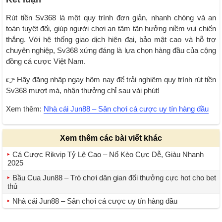
Rút tiền Sv368 là một quy trình đơn giản, nhanh chóng và an
toàn tuyệt đối, giúp người chơi an tâm tận hưởng niềm vui chiến
thắng. Với hệ thống giao dịch hiện đại, bảo mật cao và hỗ trợ
chuyên nghiệp, Sv368 xứng đáng là lựa chọn hàng đầu của cộng
đồng cá cược Việt Nam.
👉 Hãy đăng nhập ngay hôm nay để trải nghiệm quy trình rút tiền
Sv368 mượt mà, nhận thưởng chỉ sau vài phút!
Xem thêm:
Nhà cái Jun88 – Sân chơi cá cược uy tín hàng đầu
Xem thêm các bài viết khác
Cá Cược Rikvip Tỷ Lệ Cao – Nổ Kèo Cực Dễ, Giàu Nhanh
2025
Bầu Cua Jun88 – Trò chơi dân gian đổi thưởng cực hot cho bet
thủ
Nhà cái Jun88 – Sân chơi cá cược uy tín hàng đầu