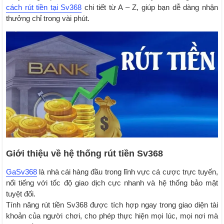
cách rút tiền tại Sv368
chi tiết từ A – Z, giúp bạn dễ dàng nhận
thưởng chỉ trong vài phút.
Giới thiệu về hệ thống rút tiền Sv368
GaSv368
là nhà cái hàng đầu trong lĩnh vực cá cược trực tuyến,
nổi tiếng với tốc độ giao dịch cực nhanh và hệ thống bảo mật
tuyệt đối.
Tính năng rút tiền Sv368 được tích hợp ngay trong giao diện tài
khoản của người chơi, cho phép thực hiện mọi lúc, mọi nơi mà