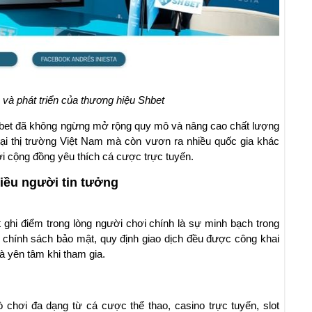
 và phát triển của thương hiệu Shbet
Shbet đã không ngừng mở rộng quy mô và nâng cao chất lượng
tại thị trường Việt Nam mà còn vươn ra nhiều quốc gia khác
ới cộng đồng yêu thích cá cược trực tuyến.
iều người tin tưởng
t ghi điểm trong lòng người chơi chính là sự minh bạch trong
p, chính sách bảo mật, quy định giao dịch đều được công khai
à yên tâm khi tham gia.
 chơi đa dạng từ cá cược thể thao, casino trực tuyến, slot