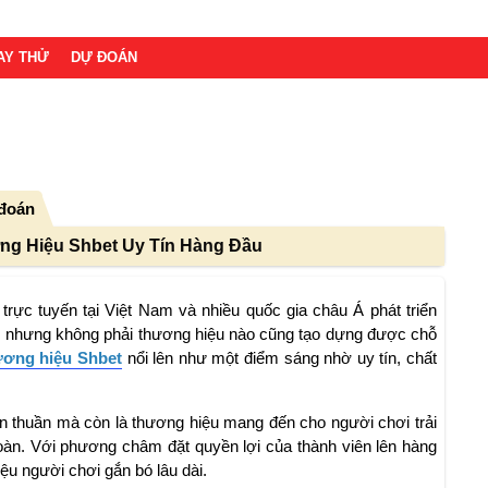
AY THỬ
DỰ ĐOÁN
đoán
ng Hiệu Shbet Uy Tín Hàng Đầu
 trực tuyến tại Việt Nam và nhiều quốc gia châu Á phát triển
, nhưng không phải thương hiệu nào cũng tạo dựng được chỗ
ương hiệu Shbet
nổi lên như một điểm sáng nhờ uy tín, chất
ơn thuần mà còn là thương hiệu mang đến cho người chơi trải
toàn. Với phương châm đặt quyền lợi của thành viên lên hàng
ệu người chơi gắn bó lâu dài.