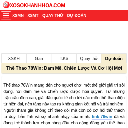
XSMN
XSMT
QUAY THỬ
DỰ ĐOÁN
XSKH
Gan
T.Kê
Quay thử
Dự đoán
Thể Thao 78Win: Đam Mê, Chiến Lược Và Cơ Hội Mới
Thể thao 78Win mang đến cho người chơi một thế giới giải trí sôi
động, nơi đam mê và chiến lược được hòa quyện. Từ những
trận cầu đỉnh cao, giải đấu quốc tế cho tới các môn thể thao điện
tử hiện đại, nền tảng này tạo ra không gian kết nối và trải nghiệm.
Người tham gia không chỉ theo dõi mà còn có cơ hội thử thách
tư duy, bản lĩnh và sự nhanh nhạy của mình.
link 78win
đã và
đang trở thành lựa chọn hàng đầu cho cộng đồng yêu thể thao