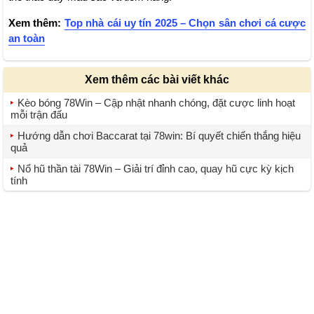
Xem thêm:
Top nhà cái uy tín 2025 – Chọn sân chơi cá cược
an toàn
Xem thêm các bài viết khác
Kèo bóng 78Win – Cập nhật nhanh chóng, đặt cược linh hoạt
mỗi trận đấu
Hướng dẫn chơi Baccarat tại 78win: Bí quyết chiến thắng hiệu
quả
Nổ hũ thần tài 78Win – Giải trí đỉnh cao, quay hũ cực kỳ kịch
tính