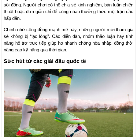
sôi động. Người chơi có thể chia sẻ kinh nghiệm, bàn luận chiến
thuật hoặc đơn giản chỉ để cùng nhau thưởng thức một trận cầu
hấp dẫn.
Chính nhờ cộng đồng mạnh mẽ này, những người mới tham gia
sẽ không bị “lạc lõng”. Các diễn đàn, nhóm thảo luận hay tính
năng hỗ trợ trực tiếp giúp họ nhanh chóng hòa nhập, đồng thời
nâng cao kỹ năng qua thời gian.
Sức hút từ các giải đấu quốc tế