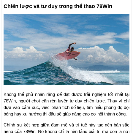
Chiến lược và tư duy trong thể thao 78Win
Không thể phủ nhận rằng để đạt được trải nghiệm tốt nhất tại
78Win, người chơi cần rèn luyện tư duy chiến lược. Thay vì chỉ
dựa vào cảm xúc, việc phân tích số liệu, tìm hiểu phong độ đội
bóng hay xu hướng thi đấu sẽ giúp nâng cao cơ hội thành công.
Chính sự kết hợp giữa đam mê và trí tuệ này tạo nên bản sắc
riêng của 78Win. Nó không chỉ là nền tảng giải trí mà còn là nơi