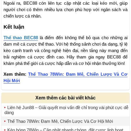
Ngoài ra, BEC88 còn liên tục cập nhật các loại kèo mới, giúp
người chơi có thêm nhiều lựa chọn phù hợp với ngân sách và
chiến lược cá nhân.
Kết luận
Thể thao BEC88
là điểm đến không thể bỏ qua cho những ai
đam mê cá cược thể thao. Với hệ thống sảnh chơi đa dạng, tỷ lệ
kèo cạnh tranh và công nghệ hiện đại, nền tảng này mang đến
trải nghiệm cá cược đỉnh cao. Hãy tham gia ngay BEC88 để
khám phá thế giới cá cược hấp dẫn và cơ hội nhận thưởng lớn!
Xem thêm:
Thể Thao 78Win: Đam Mê, Chiến Lược Và Cơ
Hội Mới
Xem thêm các bài viết khác
Liên hệ Jun88 – Giải quyết mọi vấn đề chỉ trong vài phút cực dễ
dàng
Thể Thao 78Win: Đam Mê, Chiến Lược Và Cơ Hội Mới
Kèo bóng 78Win – Cập nhật nhanh chóng, đặt cược linh hoạt