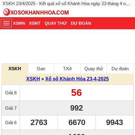
XSKH 23/4/2025 - Kết quả xổ số Khánh Hòa ngày 23 tháng 4 năm 2025
XSMN
XSMT
QUAY THỬ
DỰ ĐOÁN
XSKH
Gan
T.Kê
Quay thử
Dự đoán
XSKH
»
Xổ số Khánh Hòa 23-4-2025
56
Giải 8
992
Giải 7
2763
6670
9943
Giải 6