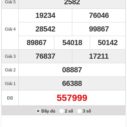
2582
Giải 5
19234
76046
28542
99867
Giải 4
89867
54018
50142
76837
17211
Giải 3
08887
Giải 2
66388
Giải 1
557999
ĐB