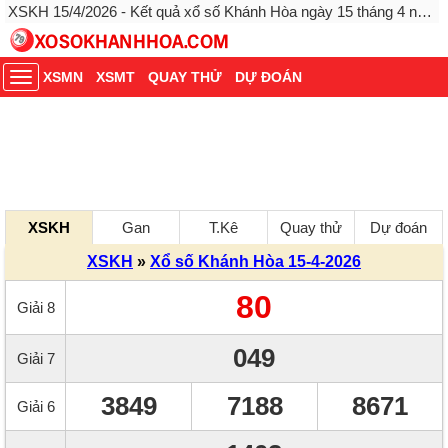
XSKH 15/4/2026 - Kết quả xổ số Khánh Hòa ngày 15 tháng 4 năm 2026
XSMN
XSMT
QUAY THỬ
DỰ ĐOÁN
XSKH
Gan
T.Kê
Quay thử
Dự đoán
XSKH
»
Xổ số Khánh Hòa 15-4-2026
80
Giải 8
049
Giải 7
3849
7188
8671
Giải 6