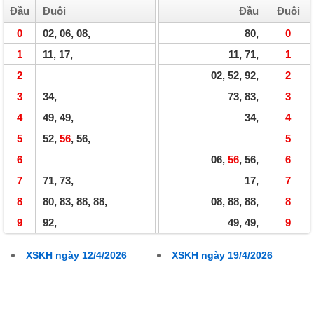
Đầu
Đuôi
Đầu
Đuôi
0
02, 06, 08,
80,
0
1
11, 17,
11, 71,
1
2
02, 52, 92,
2
3
34,
73, 83,
3
4
49, 49,
34,
4
5
52,
56
, 56,
5
6
06,
56
, 56,
6
7
71, 73,
17,
7
8
80, 83, 88, 88,
08, 88, 88,
8
9
92,
49, 49,
9
XSKH ngày 12/4/2026
XSKH ngày 19/4/2026