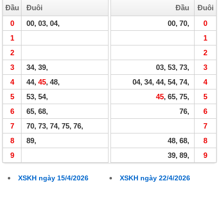
Đầu
Đuôi
Đầu
Đuôi
0
00, 03, 04,
00, 70,
0
1
1
2
2
3
34, 39,
03, 53, 73,
3
4
44,
45
, 48,
04, 34, 44, 54, 74,
4
5
53, 54,
45
, 65, 75,
5
6
65, 68,
76,
6
7
70, 73, 74, 75, 76,
7
8
89,
48, 68,
8
9
39, 89,
9
XSKH ngày 15/4/2026
XSKH ngày 22/4/2026