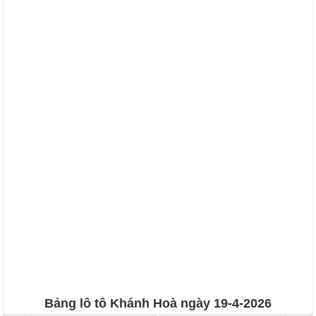
Bảng lô tô Khánh Hoà ngày 19-4-2026